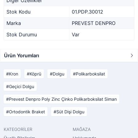
Diğer Özellikler
Stok Kodu
01.PDP.30012
Marka
PREVEST DENPRO
Stok Durumu
Var
Ürün Yorumları
Kron
Köprü
Dolgu
Polikarboksilat
Geçici Dolgu
Prevest Denpro Poly Zinc Çinko Polikarboksilat Siman
Ortodontik Braket
Süt Dişi Dolgu
KATEGORİLER
MAĞAZA