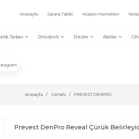
Anasayfa
Sipariş Takibi
Müşteri Hizmetleri
İleti
etik Tedavi
Ortodonti
Frezler
Aletler
Cih
nstagram
Anasayfa
Cerrahi
PREVEST DENPRO
Prevest DenPro Reveal Çürük Belirleyic