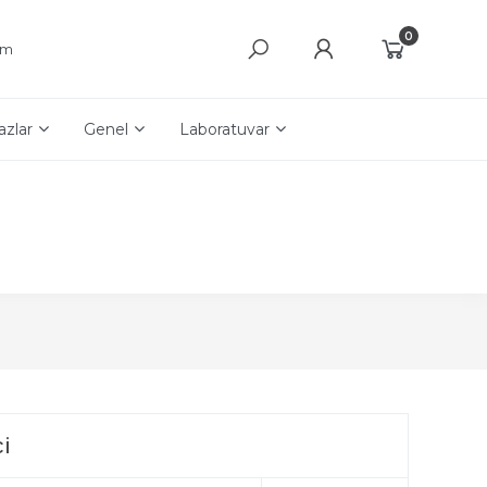
0
şim
azlar
Genel
Laboratuvar
i