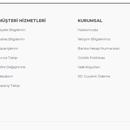
MÜŞTERİ HİZMETLERİ
KURUMSAL
yelik Bilgilerim
Hakkımızda
dres Bilgilerim
İletişim Bİlgilerimiz
iparişlerim
Banka Hesap Numaraları
rıza Takip
Gizlilik Politikası
ifre Değiştirme
İade Koşulları
Hesabım
3D Güvenli Ödeme
ipariş Takip