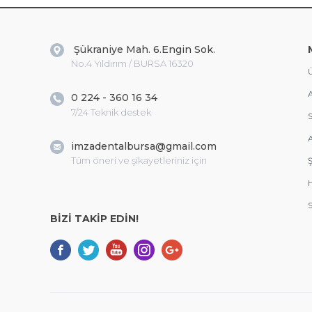
Şükraniye Mah. 6.Engin Sok.
No.4 Yıldırım / BURSA 16320
Ü
A
0 224 - 360 16 34
7/24 Teknik destek
S
A
imzadentalbursa@gmail.com
Tüm öneri ve şikayetleriniz için
Ş
S
BİZİ TAKİP EDİN!