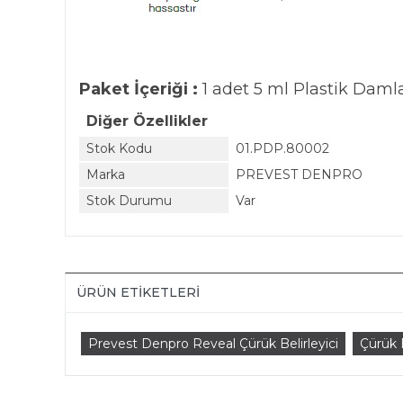
Paket İçeriği :
1 adet 5 ml Plastik Damlal
Diğer Özellikler
Stok Kodu
01.PDP.80002
Marka
PREVEST DENPRO
Stok Durumu
Var
ÜRÜN ETIKETLERI
Prevest Denpro Reveal Çürük Belirleyici
Çürük B