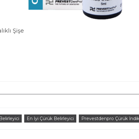
ıklı Şişe
elirleyici
En İyi Çürük Belirleyici
Prevestdenpro Çürük İndik