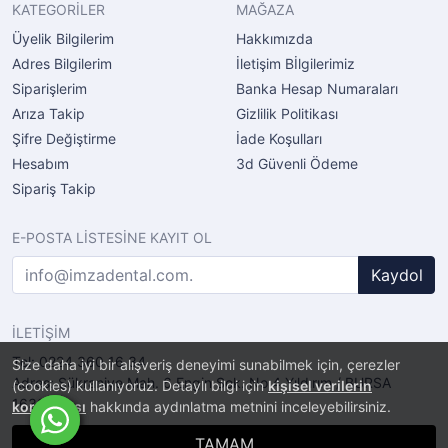
KATEGORİLER
MAĞAZA
Üyelik Bilgilerim
Hakkımızda
Adres Bilgilerim
İletişim Bİlgilerimiz
Siparişlerim
Banka Hesap Numaraları
Arıza Takip
Gizlilik Politikası
Şifre Değiştirme
İade Koşulları
Hesabım
3d Güvenli Ödeme
Sipariş Takip
E-POSTA LİSTESİNE KAYIT OL
Kaydol
İLETİŞİM
Tel: 0224 360 16 34
Size daha iyi bir alışveriş deneyimi sunabilmek için, çerezler
Adres: Şükraniye Mah. 6.Engin Sok. No.4 Yıldırım / BURSA
(cookies) kullanıyoruz. Detaylı bilgi için
kişisel verilerin
16320
korunması
hakkında aydınlatma metnini inceleyebilirsiniz.
TAMAM