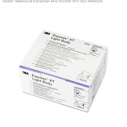
Garant Tabanca ile Karıştırılan Akıcı Kıvamlı VPS Ölçü Materyali