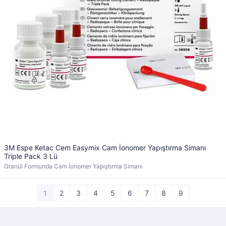
3M Espe Ketac Cem Easymix Cam İonomer Yapıştırma Simanı
Triple Pack 3 Lü
Granül Formunda Cam İonomer Yapıştırma Simanı
1
2
3
4
5
6
7
8
9