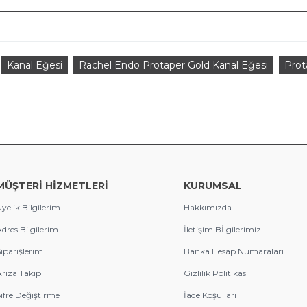
Kanal Eğesi
Rachel Endo Protaper Gold Kanal Eğesi
Prot
MÜŞTERİ HİZMETLERİ
KURUMSAL
yelik Bilgilerim
Hakkımızda
dres Bilgilerim
İletişim Bİlgilerimiz
iparişlerim
Banka Hesap Numaraları
rıza Takip
Gizlilik Politikası
ifre Değiştirme
İade Koşulları