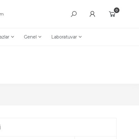
0
şim
azlar
Genel
Laboratuvar
i