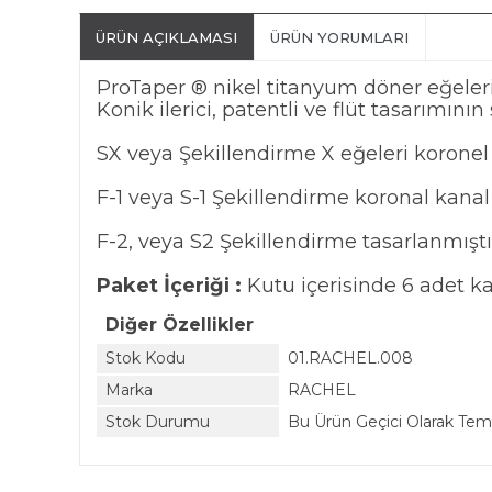
ÜRÜN AÇIKLAMASI
ÜRÜN YORUMLARI
ProTaper ® nikel titanyum döner eğeleri ö
Konik ilerici, patentli ve flüt tasarımının
SX veya Şekillendirme X eğeleri koronel 
F-1 veya S-1 Şekillendirme koronal kanal
F-2, veya S2 Şekillendirme tasarlanmıştır
Paket İçeriği :
Kutu içerisinde 6 adet k
Diğer Özellikler
Stok Kodu
01.RACHEL.008
Marka
RACHEL
Stok Durumu
Bu Ürün Geçici Olarak Te