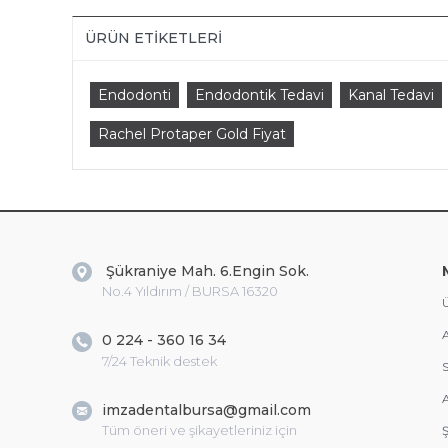
ÜRÜN ETIKETLERI
Endodonti
Endodontik Tedavi
Kanal Tedavi
Rachel Protaper Gold Fiyat
Şükraniye Mah. 6.Engin Sok.
No.4 Yıldırım / BURSA 16320
Ü
A
0 224 - 360 16 34
7/24 Teknik destek
S
A
imzadentalbursa@gmail.com
Tüm öneri ve şikayetleriniz için
Ş