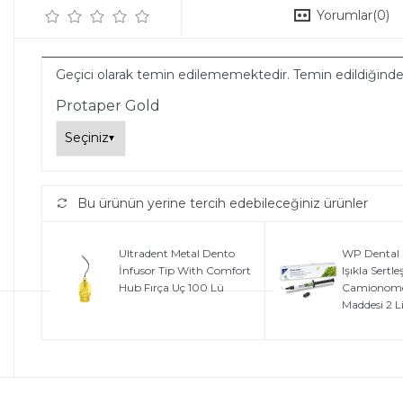
Yorumlar
(0)
Geçici olarak temin edilememektedir. Temin edildiğind
Protaper Gold
Bu ürünün yerine tercih edebileceğiniz ürünler
Ultradent Metal Dento
WP Dental G
İnfusor Tip With Comfort
Işıkla Sertl
Hub Fırça Uç 100 Lü
Camionome
Maddesi 2 L