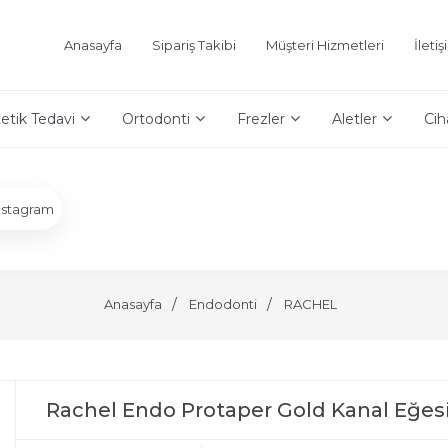
Anasayfa
Sipariş Takibi
Müşteri Hizmetleri
İleti
etik Tedavi
Ortodonti
Frezler
Aletler
Cih
nstagram
Anasayfa
Endodonti
RACHEL
Rachel Endo Protaper Gold Kanal Eğes