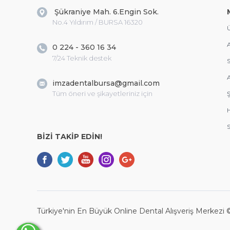
Şükraniye Mah. 6.Engin Sok.
No.4 Yıldırım / BURSA 16320
Ü
A
0 224 - 360 16 34
7/24 Teknik destek
S
A
imzadentalbursa@gmail.com
Tüm öneri ve şikayetleriniz için
Ş
S
BİZİ TAKİP EDİN!
Türkiye'nin En Büyük Online Dental Alışveriş Merkezi