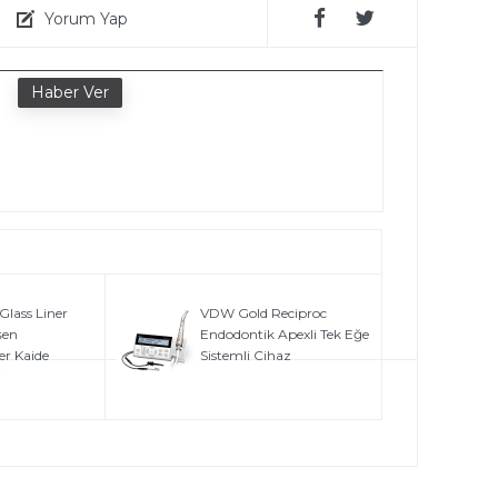
Yorum Yap
e
lass Liner
VDW Gold Reciproc
eşen
Endodontik Apexli Tek Eğe
r Kaide
Sistemli Cihaz
i