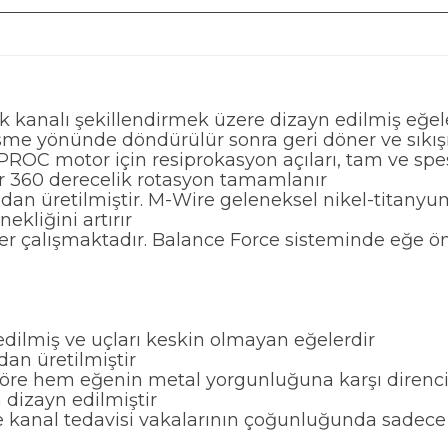
k kanalı şekillendirmek üzere dizayn edilmiş eğel
me yönünde döndürülür sonra geri döner ve sıkış
C motor için resiprokasyon açıları, tam ve spesif
ir 360 derecelik rotasyon tamamlanır
mdan üretilmiştir. M-Wire geleneksel nikel-titan
kliğini artırır
er çalışmaktadır. Balance Force sisteminde eğe ö
dilmiş ve uçları keskin olmayan eğelerdir
an üretilmiştir
öre hem eğenin metal yorgunluğuna karşı direnci 
 dizayn edilmiştir
 kanal tedavisi vakalarının çoğunluğunda sadece