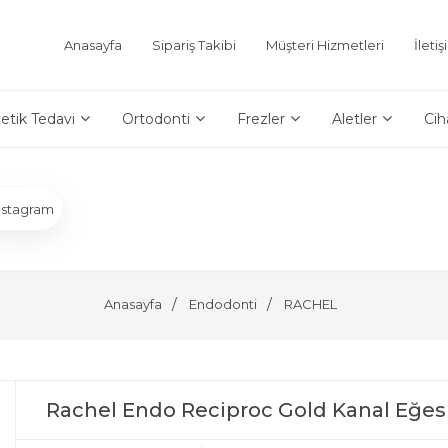
Anasayfa
Sipariş Takibi
Müşteri Hizmetleri
İleti
etik Tedavi
Ortodonti
Frezler
Aletler
Cih
nstagram
Anasayfa
Endodonti
RACHEL
Rachel Endo Reciproc Gold Kanal Eğes