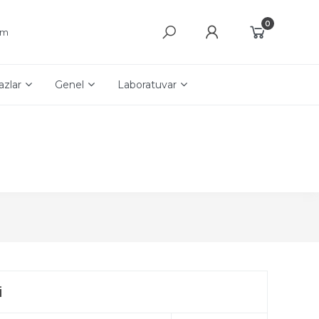
0
şim
azlar
Genel
Laboratuvar
i