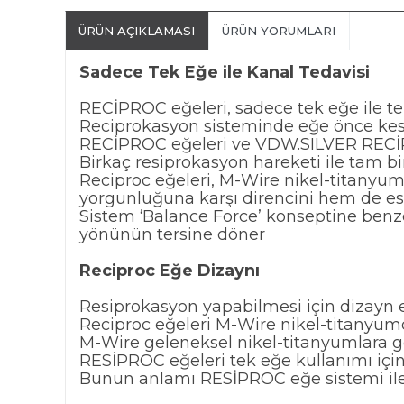
ÜRÜN AÇIKLAMASI
ÜRÜN YORUMLARI
Sadece Tek Eğe ile Kanal Tedavisi
RECİPROC eğeleri, sadece tek eğe ile te
Reciprokasyon sisteminde eğe önce kes
RECİPROC eğeleri ve VDW.SILVER RECİPRO
Birkaç resiprokasyon hareketi ile tam b
Reciproc eğeleri, M-Wire nikel-titanyu
yorgunluğuna karşı direncini hem de esne
Sistem ‘Balance Force’ konseptine benz
yönünün tersine döner
Reciproc Eğe Dizaynı
Resiprokasyon yapabilmesi için dizayn e
Reciproc eğeleri M-Wire nikel-titanyumd
M-Wire geleneksel nikel-titanyumlara g
RESİPROC eğeleri tek eğe kullanımı için
Bunun anlamı RESİPROC eğe sistemi ile