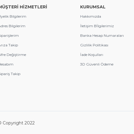
MÜŞTERİ HİZMETLERİ
KURUMSAL
yelik Bilgilerim
Hakkımızda
dres Bilgilerim
İletişim Bİlgilerimiz
iparişlerim
Banka Hesap Numaraları
rıza Takip
Gizlilik Politikası
ifre Değiştirme
İade Koşulları
Hesabım
3D Güvenli Ödeme
ipariş Takip
 © Copyright 2022