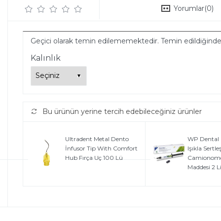
Yorumlar
(0)
Geçici olarak temin edilememektedir. Temin edildiğind
Kalınlık
Bu ürünün yerine tercih edebileceğiniz ürünler
Ultradent Metal Dento
WP Dental G
İnfusor Tip With Comfort
Işıkla Sertl
Hub Fırça Uç 100 Lü
Camionome
Maddesi 2 L