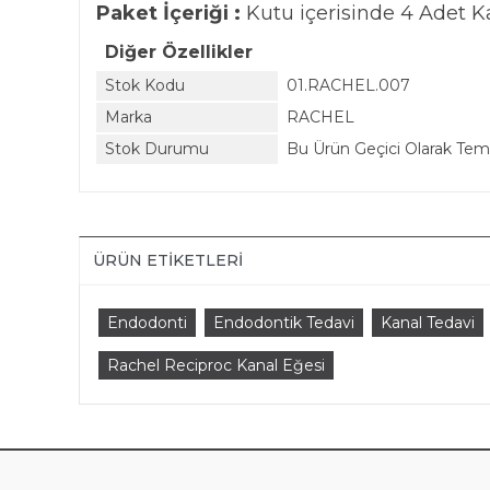
Paket İçeriği :
Kutu içerisinde 4 Adet K
Diğer Özellikler
Stok Kodu
01.RACHEL.007
Marka
RACHEL
Stok Durumu
Bu Ürün Geçici Olarak Te
ÜRÜN ETIKETLERI
Endodonti
Endodontik Tedavi
Kanal Tedavi
Rachel Reciproc Kanal Eğesi