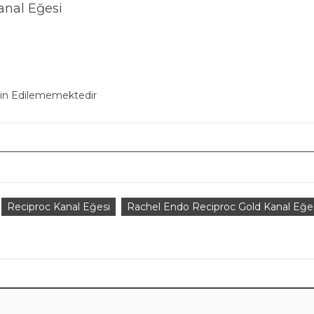
anal Eğesi
min Edilememektedir
Reciproc Kanal Eğesi
Rachel Endo Reciproc Gold Kanal Eğe