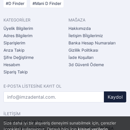
D Finder
Mani D Finder
KATEGORİLER
MAĞAZA
Üyelik Bilgilerim
Hakkımızda
Adres Bilgilerim
İletişim Bİlgilerimiz
Siparişlerim
Banka Hesap Numaraları
Arıza Takip
Gizlilik Politikası
Şifre Değiştirme
İade Koşulları
Hesabım
3d Güvenli Ödeme
Sipariş Takip
E-POSTA LİSTESİNE KAYIT OL
Kaydol
İLETİŞİM
Tel: 0224 360 16 34
Size daha iyi bir alışveriş deneyimi sunabilmek için, çerezler
Adres: Şükraniye Mah. 6.Engin Sok. No.4 Yıldırım / BURSA
(cookies) kullanıyoruz. Detaylı bilgi için
kişisel verilerin