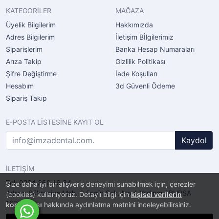
KATEGORİLER
MAĞAZA
Üyelik Bilgilerim
Hakkımızda
Adres Bilgilerim
İletişim Bİlgilerimiz
Siparişlerim
Banka Hesap Numaraları
Arıza Takip
Gizlilik Politikası
Şifre Değiştirme
İade Koşulları
Hesabım
3d Güvenli Ödeme
Sipariş Takip
E-POSTA LİSTESİNE KAYIT OL
Kaydol
İLETİŞİM
Tel: 0224 360 16 34
Size daha iyi bir alışveriş deneyimi sunabilmek için, çerezler
Adres: Şükraniye Mah. 6.Engin Sok. No.4 Yıldırım / BURSA
(cookies) kullanıyoruz. Detaylı bilgi için
kişisel verilerin
16320
korunması
hakkında aydınlatma metnini inceleyebilirsiniz.