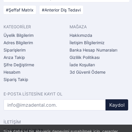
Şeffaf Matrix
Anterior Diş Tedavi
KATEGORİLER
MAĞAZA
Üyelik Bilgilerim
Hakkımızda
Adres Bilgilerim
İletişim Bİlgilerimiz
Siparişlerim
Banka Hesap Numaraları
Arıza Takip
Gizlilik Politikası
Şifre Değiştirme
İade Koşulları
Hesabım
3d Güvenli Ödeme
Sipariş Takip
E-POSTA LİSTESİNE KAYIT OL
Kaydol
İLETİŞİM
Tel: 0224 360 16 34
Size daha iyi bir alışveriş deneyimi sunabilmek için, çerezler