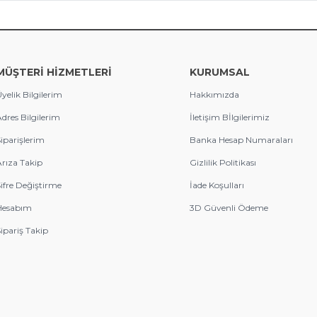
MÜŞTERİ HİZMETLERİ
KURUMSAL
yelik Bilgilerim
Hakkımızda
dres Bilgilerim
İletişim Bİlgilerimiz
iparişlerim
Banka Hesap Numaraları
rıza Takip
Gizlilik Politikası
ifre Değiştirme
İade Koşulları
Hesabım
3D Güvenli Ödeme
ipariş Takip