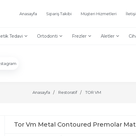
Anasayfa
Sipariş Takibi
Müşteri Hizmetleri
İleti
etik Tedavi
Ortodonti
Frezler
Aletler
Cih
nstagram
Anasayfa
Restoratif
TOR VM
Tor Vm Metal Contoured Premolar Matr