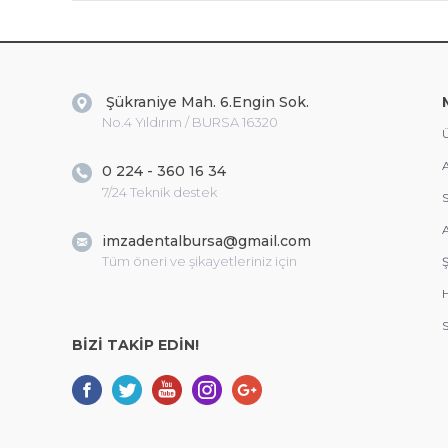
Şükraniye Mah. 6.Engin Sok.
No.4 Yıldırım / BURSA 16320
Ü
A
0 224 - 360 16 34
7/24 Teknik destek
S
A
imzadentalbursa@gmail.com
Tüm öneri ve şikayetleriniz için
Ş
S
BİZİ TAKİP EDİN!