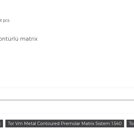
kontürlü matrix
x
Tor Vm Metal Contoured Premolar Matrix Sistem 1.540
To