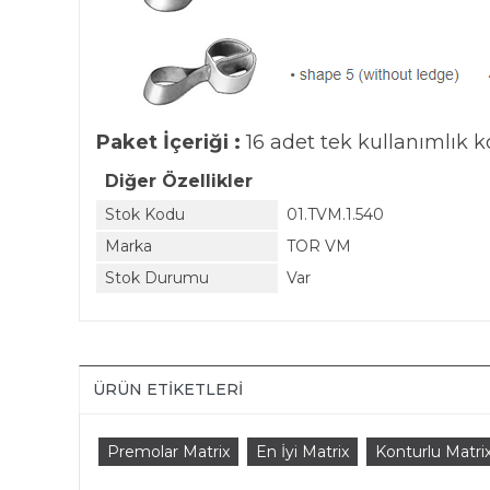
Paket İçeriği :
16 adet tek kullanımlık 
Diğer Özellikler
Stok Kodu
01.TVM.1.540
Marka
TOR VM
Stok Durumu
Var
ÜRÜN ETIKETLERI
Premolar Matrix
En İyi Matrix
Konturlu Matri