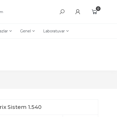
0
şim
azlar
Genel
Laboratuvar
ix Sistem 1.540