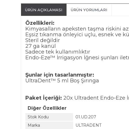
ÜRÜN AÇIKLAMASI
ÜRÜN YORUMLARI
Özellikleri:
Kimyasalların apeksten taşma riskini azal
Eşsiz tıkanma önleyici uçlu, esnek ve kü
Steril değildir
27 ga kanül
Sadece tek kullanımlıktır
Endo-Eze™ İrrigasyon İğnesi şunları ilet
Şunlar için tasarlanmıştır:
UltraDent™ 5 ml Boş Şırınga
Paket İçeriği:
20x Ultradent Endo-Eze İr
Diğer Özellikler
Stok Kodu
01.UD.207
Marka
ULTRADENT