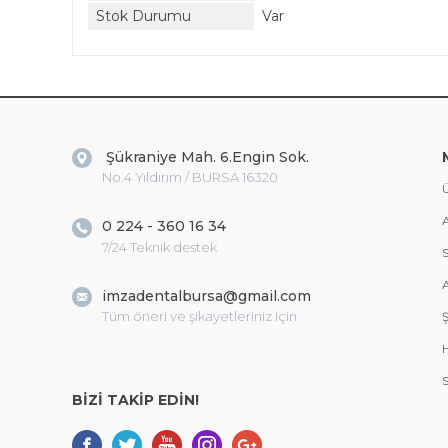
Stok Durumu
Var
Şükraniye Mah. 6.Engin Sok.
No.4 Yıldırım / BURSA 16320
Ü
A
0 224 - 360 16 34
7/24 Teknik destek
S
A
imzadentalbursa@gmail.com
Tüm öneri ve şikayetleriniz için
Ş
S
BİZİ TAKİP EDİN!