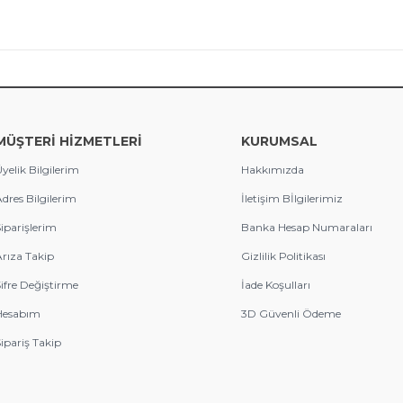
MÜŞTERİ HİZMETLERİ
KURUMSAL
yelik Bilgilerim
Hakkımızda
dres Bilgilerim
İletişim Bİlgilerimiz
iparişlerim
Banka Hesap Numaraları
rıza Takip
Gizlilik Politikası
ifre Değiştirme
İade Koşulları
Hesabım
3D Güvenli Ödeme
ipariş Takip