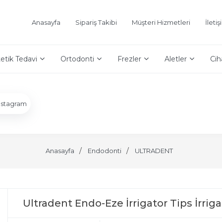
Anasayfa
Sipariş Takibi
Müşteri Hizmetleri
İleti
etik Tedavi
Ortodonti
Frezler
Aletler
Cih
nstagram
Anasayfa
Endodonti
ULTRADENT
Ultradent Endo-Eze İrrigator Tips İrriga