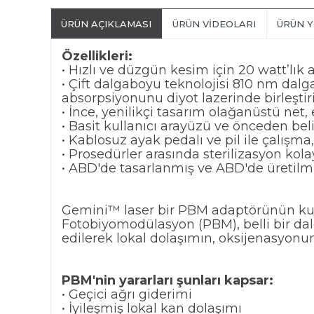
ÜRÜN AÇIKLAMASI
ÜRÜN VIDEOLARI
ÜRÜN 
Özellikleri:
• Hızlı ve düzgün kesim için 20 watt’lık
• Çift dalgaboyu teknolojisi 810 nm 
absorpsiyonunu diyot lazerinde birleştir
• İnce, yenilikçi tasarım olağanüstü net,
• Basit kullanıcı arayüzü ve önceden bel
• Kablosuz ayak pedalı ve pil ile çalışma
• Prosedürler arasında sterilizasyon kolay
• ABD'de tasarlanmış ve ABD'de üretilmi
Gemini™ laser bir PBM adaptörünün kulla
Fotobiyomodülasyon (PBM), belli bir dal
edilerek lokal dolaşımın, oksijenasyonun
PBM'nin yararları şunları kapsar:
• Geçici ağrı giderimi
• İyileşmiş lokal kan dolaşımı