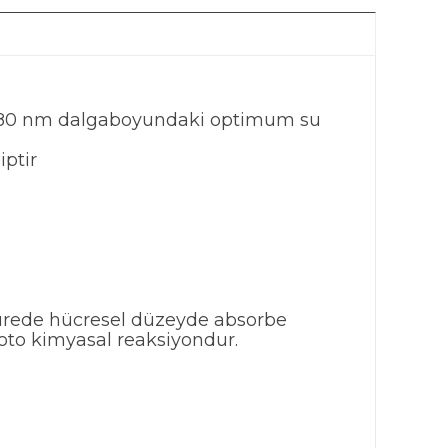
 980 nm dalgaboyundaki optimum su
iptir
 sürede hücresel düzeyde absorbe
foto kimyasal reaksiyondur.