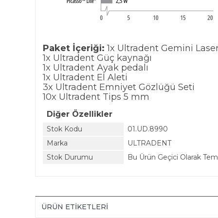
Paket İçeriği:
1x Ultradent Gemini Lase
1x Ultradent Güç kaynağı
1x Ultradent Ayak pedalı
1x Ultradent El Aleti
3x Ultradent Emniyet Gözlüğü Seti
10x Ultradent Tips 5 mm
Diğer Özellikler
Stok Kodu
01.UD.8990
Marka
ULTRADENT
Stok Durumu
Bu Ürün Geçici Olarak Te
ÜRÜN ETIKETLERI