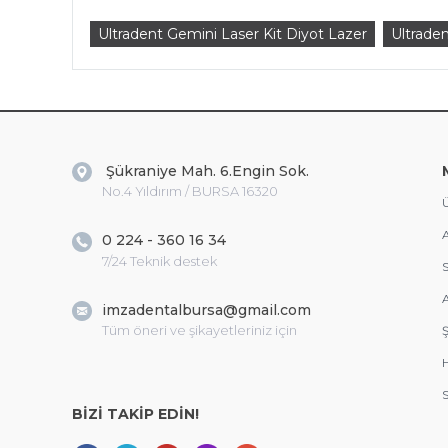
Ultradent Gemini Laser Kit Diyot Lazer
Ultrade
Şükraniye Mah. 6.Engin Sok.
No.4 Yıldırım / BURSA 16320
Ü
A
0 224 - 360 16 34
7/24 Teknik destek
S
A
imzadentalbursa@gmail.com
Tüm öneri ve şikayetleriniz için
Ş
S
BİZİ TAKİP EDİN!