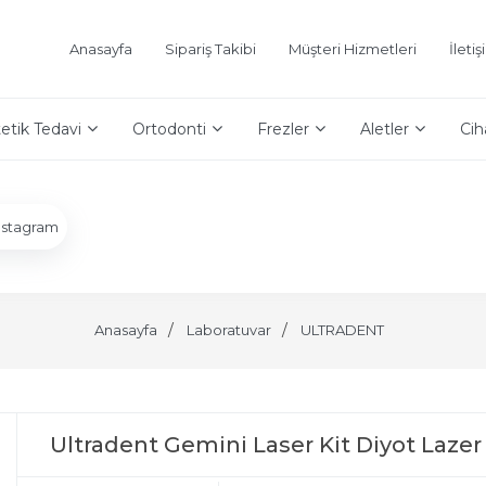
Anasayfa
Sipariş Takibi
Müşteri Hizmetleri
İleti
etik Tedavi
Ortodonti
Frezler
Aletler
Cih
nstagram
Anasayfa
Laboratuvar
ULTRADENT
Ultradent Gemini Laser Kit Diyot Lazer