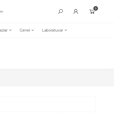
0
şim
azlar
Genel
Laboratuvar