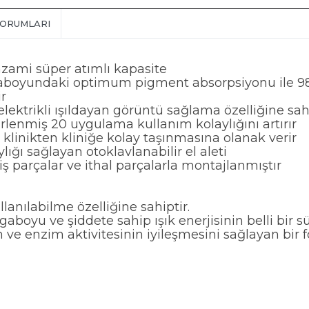
YORUMLARI
 azami süper atımlı kapasite
dalgaboyundaki optimum pigment absorpsiyonu ile
ir
 elektrikli ışıldayan görüntü sağlama özelliğine sah
irlenmiş 20 uygulama kullanım kolaylığını artırır
, klinikten kliniğe kolay taşınmasına olanak verir
lığı sağlayan otoklavlanabilir el aleti
ş parçalar ve ithal parçalarla montajlanmıştır
nılabilme özelliğine sahiptir.
gaboyu ve şiddete sahip ışık enerjisinin belli bir
 ve enzim aktivitesinin iyileşmesini sağlayan bir 