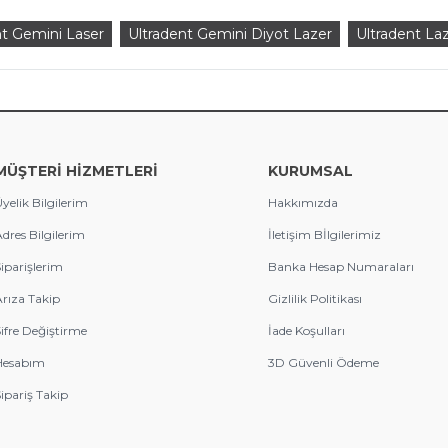
nt Gemini Laser
Ultradent Gemini Diyot Lazer
Ultradent La
MÜŞTERİ HİZMETLERİ
KURUMSAL
yelik Bilgilerim
Hakkımızda
dres Bilgilerim
İletişim Bİlgilerimiz
iparişlerim
Banka Hesap Numaraları
rıza Takip
Gizlilik Politikası
ifre Değiştirme
İade Koşulları
Hesabım
3D Güvenli Ödeme
ipariş Takip