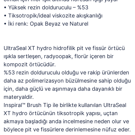
• Yüksek rezin dolduruculu – %53
• Tiksotropik/ideal viskozite akışkanlığı
• İki renk: Opak Beyaz ve Naturel
UltraSeal XT hydro hidrofilik pit ve fissür örtücü
ışıkla sertleşen, radyoopak, florür içeren bir
kompozit örtücüdür.
%53 rezin dolduruculu olduğu ve rakip ürünlerden
daha az polimerizasyon büzülmesine sahip olduğu
için, daha güçlü ve aşınmaya daha dayanıklı bir
materyaldir.
Inspiral™ Brush Tip ile birlikte kullanılan UltraSeal
XT hydro örtücünün tiksotropik yapısı, uçtan
akmaya başladığı anda incelmesine neden olur ve
böylece pit ve fissürlere derinlemesine nüfuz eder.