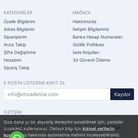
KATEGORİLER
MAĞAZA
Üyelik Bilgilerim
Hakkımızda
Adres Bilgilerim
İletişim Bİlgilerimiz
Siparişlerim
Banka Hesap Numaraları
Arıza Takip
Gizlilik Politikası
Şifre Değiştirme
İade Koşulları
Hesabım
3d Güvenli Ödeme
Sipariş Takip
E-POSTA LİSTESİNE KAYIT OL
Kaydol
İLETİŞİM
Tel: 0224 360 16 34
Size daha iyi bir alışveriş deneyimi sunabilmek için, çerezler
Adres: Şükraniye Mah. 6.Engin Sok. No.4 Yıldırım / BURSA
(cookies) kullanıyoruz. Detaylı bilgi için
kişisel verilerin
16320
korunması
hakkında aydınlatma metnini inceleyebilirsiniz.