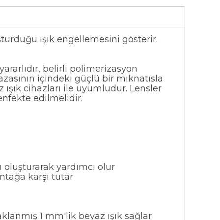
şturduğu ışık engellemesini gösterir.
arlıdır, belirli polimerizasyon
fazasının içindeki güçlü bir mıknatısla
şık cihazları ile uyumludur. Lensler
enfekte edilmelidir.
 oluşturarak yardımcı olur
ntağa karşı tutar
klanmış 1 mm'lik beyaz ışık sağlar