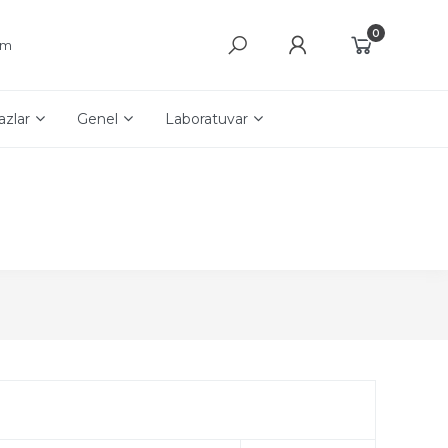
0
şim
azlar
Genel
Laboratuvar