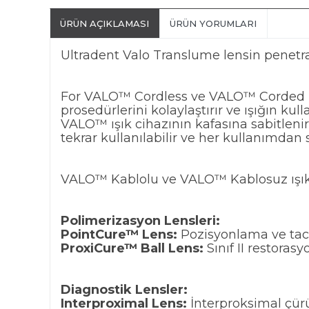
ÜRÜN AÇIKLAMASI
ÜRÜN YORUMLARI
Ultradent Valo Translume lensin penetras
For VALO™ Cordless ve VALO™ Corded LED 
prosedürlerini kolaylaştırır ve ışığın ku
VALO™ ışık cihazının kafasına sabitlen
tekrar kullanılabilir ve her kullanımdan
VALO™ Kablolu ve VALO™ Kablosuz ışık cih
Polimerizasyon Lensleri:
PointCure™ Lens:
Pozisyonlama ve tack 
ProxiCure™ Ball Lens:
Sınıf II restoras
Diagnostik Lensler:
Interproximal Lens:
İnterproksimal çür