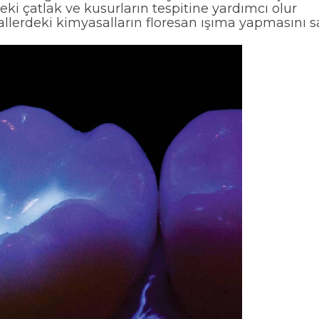
ki çatlak ve kusurların tespitine yardımcı olur
allerdeki kimyasalların floresan ışıma yapmasını s