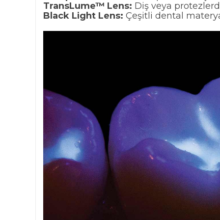
TransLume™ Lens:
Diş veya protezlerde
Black Light Lens:
Çeşitli dental matery