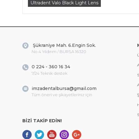
Ultradent Valo Black Light Lens
Şükraniye Mah. 6.Engin Sok.
No.4 Yıldırım / BURSA 16320
Ü
A
0 224 - 360 16 34
7/24 Teknik destek
S
A
imzadentalbursa@gmail.com
Tüm öneri ve şikayetleriniz için
Ş
S
BİZİ TAKİP EDİN!