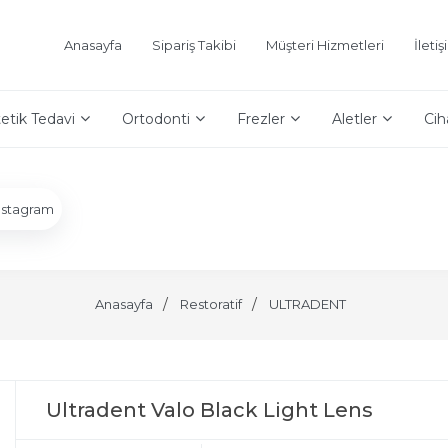
Anasayfa
Sipariş Takibi
Müşteri Hizmetleri
İleti
etik Tedavi
Ortodonti
Frezler
Aletler
Cih
nstagram
Anasayfa
Restoratif
ULTRADENT
Ultradent Valo Black Light Lens