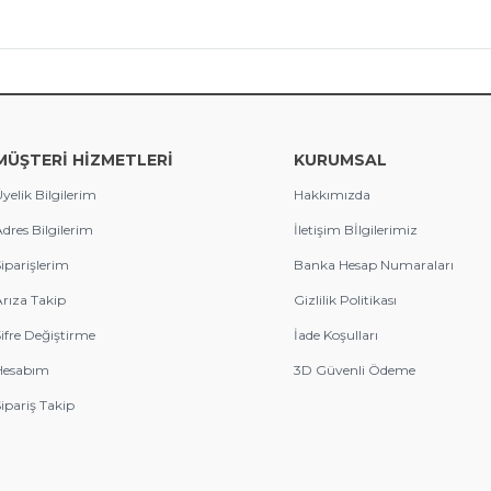
MÜŞTERİ HİZMETLERİ
KURUMSAL
yelik Bilgilerim
Hakkımızda
dres Bilgilerim
İletişim Bİlgilerimiz
iparişlerim
Banka Hesap Numaraları
rıza Takip
Gizlilik Politikası
ifre Değiştirme
İade Koşulları
Hesabım
3D Güvenli Ödeme
ipariş Takip