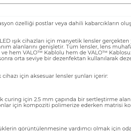
yon özelliği postlar veya dahili kabarcıkların olu
ışık cihazları için manyetik lensler gerçekten yar
llanım alanlarını genişletir. Tüm lensler, lens muha
ir ve hem VALO™ Kablolu hem de VALO™ Kablosuz ı
 sonra orta seviye bir dezenfektan kullanılarak dez
azı için aksesuar lensler şunları içerir:
curing için 2.5 mm çapında bir sertleştirme alanı
yonlar için kompoziti polimerize ederken matrisi ko
üklerin görüntülenmesine yardımcı olmak için oda