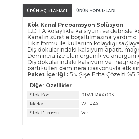
ÜRÜN AÇIKLAMASI
ÜRÜN YORUMLARI
Kök Kanal Preparasyon Solüsyon
E.D.T.A kolaylıkla kalsiyum ve debrisle 
Kanalın süratle boşaltılmasına yardımcı 
Likit formu ile kullanım kolaylığı sağlay
Diş dokularındaki kalsiyum apatit, magn
Demineralize olan organik ve anorganik 
Diş dokularındaki kalsiyum ve magnezyu
partikülleri demineralizasyonuyla etkisini
Paket İçeriği :
5 x Şişe Edta Çözelti %5
Diğer Özellikler
Stok Kodu
01.WERAX.003
Marka
WERAX
Stok Durumu
Var