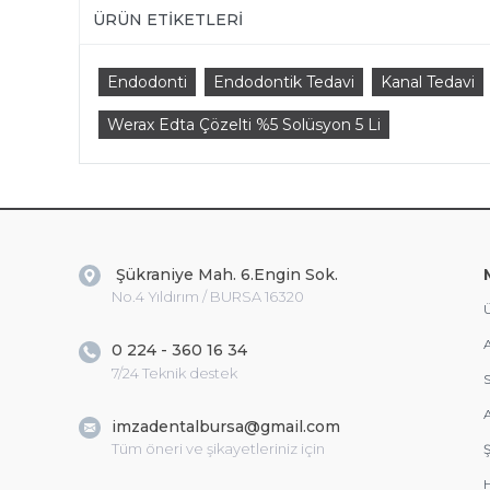
ÜRÜN ETIKETLERI
Endodonti
Endodontik Tedavi
Kanal Tedavi
Werax Edta Çözelti %5 Solüsyon 5 Li
Şükraniye Mah. 6.Engin Sok.
No.4 Yıldırım / BURSA 16320
Ü
A
0 224 - 360 16 34
7/24 Teknik destek
S
A
imzadentalbursa@gmail.com
Tüm öneri ve şikayetleriniz için
Ş