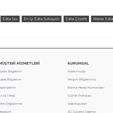
Edta Sıvı
En İyi Edta Solüsyon
Edta Çözelti
Werax Edt
MÜŞTERİ HİZMETLERİ
KURUMSAL
yelik Bilgilerim
Hakkımızda
dres Bilgilerim
İletişim Bİlgilerimiz
iparişlerim
Banka Hesap Numaraları
rıza Takip
Gizlilik Politikası
ifre Değiştirme
İade Koşulları
Hesabım
3D Güvenli Ödeme