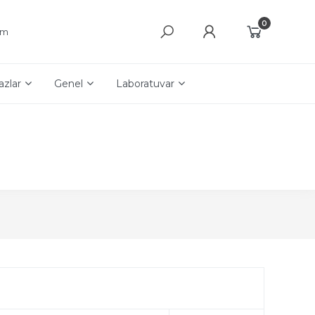
0
şim
azlar
Genel
Laboratuvar