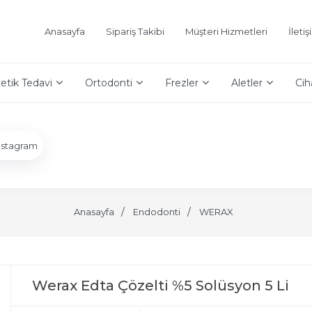
Anasayfa
Sipariş Takibi
Müşteri Hizmetleri
İleti
etik Tedavi
Ortodonti
Frezler
Aletler
Cih
nstagram
Anasayfa
Endodonti
WERAX
Werax Edta Çözelti %5 Solüsyon 5 Li