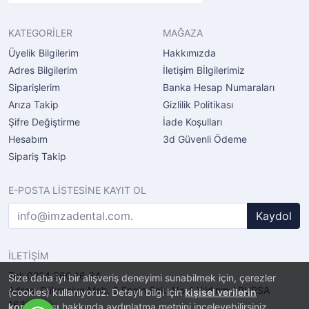
KATEGORİLER
MAĞAZA
Üyelik Bilgilerim
Hakkımızda
Adres Bilgilerim
İletişim Bİlgilerimiz
Siparişlerim
Banka Hesap Numaraları
Arıza Takip
Gizlilik Politikası
Şifre Değiştirme
İade Koşulları
Hesabım
3d Güvenli Ödeme
Sipariş Takip
E-POSTA LİSTESİNE KAYIT OL
Kaydol
İLETİŞİM
Tel: 0224 360 16 34
Size daha iyi bir alışveriş deneyimi sunabilmek için, çerezler
Adres: Şükraniye Mah. 6.Engin Sok. No.4 Yıldırım / BURSA
(cookies) kullanıyoruz. Detaylı bilgi için
kişisel verilerin
16320
korunması
hakkında aydınlatma metnini inceleyebilirsiniz.