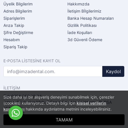
Üyelik Bilgilerim
Hakkımızda
Adres Bilgilerim
İletişim Bİlgilerimiz
Siparişlerim
Banka Hesap Numaraları
Arıza Takip
Gizlilik Politikası
Şifre Değiştirme
İade Koşulları
Hesabım
3d Güvenli Ödeme
Sipariş Takip
E-POSTA LİSTESİNE KAYIT OL
Kaydol
İLETİŞİM
Tel: 0224 360 16 34
Size daha iyi bir alışveriş deneyimi sunabilmek için, çerezler
Adres: Şükraniye Mah. 6.Engin Sok. No.4 Yıldırım / BURSA
(cookies) kullanıyoruz. Detaylı bilgi için
kişisel verilerin
16320
korunması
hakkında aydınlatma metnini inceleyebilirsiniz.
TAMAM
®
PlatinMarket
E-Ticaret Sistemi
İle Hazırlanmıştır.