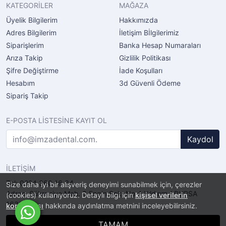
KATEGORİLER
MAĞAZA
Üyelik Bilgilerim
Hakkımızda
Adres Bilgilerim
İletişim Bİlgilerimiz
Siparişlerim
Banka Hesap Numaraları
Arıza Takip
Gizlilik Politikası
Şifre Değiştirme
İade Koşulları
Hesabım
3d Güvenli Ödeme
Sipariş Takip
E-POSTA LİSTESİNE KAYIT OL
Kaydol
İLETİŞİM
Tel: 0224 360 16 34
Size daha iyi bir alışveriş deneyimi sunabilmek için, çerezler
Adres: Şükraniye Mah. 6.Engin Sok. No.4 Yıldırım / BURSA
(cookies) kullanıyoruz. Detaylı bilgi için
kişisel verilerin
16320
korunması
hakkında aydınlatma metnini inceleyebilirsiniz.
TAMAM