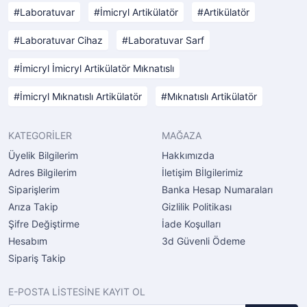
Laboratuvar
İmicryl Artikülatör
Artikülatör
Laboratuvar Cihaz
Laboratuvar Sarf
İmicryl İmicryl Artikülatör Mıknatıslı
İmicryl Mıknatıslı Artikülatör
Mıknatıslı Artikülatör
KATEGORİLER
MAĞAZA
Üyelik Bilgilerim
Hakkımızda
Adres Bilgilerim
İletişim Bİlgilerimiz
Siparişlerim
Banka Hesap Numaraları
Arıza Takip
Gizlilik Politikası
Şifre Değiştirme
İade Koşulları
Hesabım
3d Güvenli Ödeme
Sipariş Takip
E-POSTA LİSTESİNE KAYIT OL